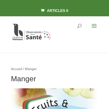
Skip
Panneau de gestion des cookies
to
content
ARTICLES 0
Accueil
/ Manger
Manger