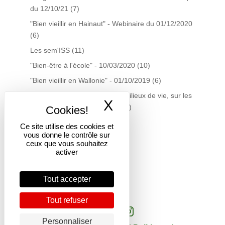
du 12/10/21
(7)
"Bien vieillir en Hainaut" - Webinaire du 01/12/2020
(6)
Les sem'ISS
(11)
"Bien-être à l'école" - 10/03/2020
(10)
"Bien vieillir en Wallonie" - 01/10/2019
(6)
La gestion du tabac dans les milieux de vie, sur les
X
Masquer le band
territoires… quelles actions?
(7)
Plateforme Santé Précarité
(7)
Ce site utilise des cookies et
vous donne le contrôle sur
Centre de documentation
(19)
ceux que vous souhaitez
Infolettres du Centre doc
(16)
activer
Courtage scientifique
(3)
Tout accepter
Tout refuser
Personnaliser