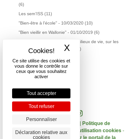
(6)
Les sem'ISS
(11)
"Bien-être à l'école" - 10/03/2020
(10)
"Bien vieillir en Wallonie" - 01/10/2019
(6)
La gestion du tabac dans les milieux de vie, sur les
X
Masquer le band
territoires… quelles actions?
(7)
Plateforme Santé Précarité
(7)
Ce site utilise des cookies et
vous donne le contrôle sur
Centre de documentation
(19)
ceux que vous souhaitez
Infolettres du Centre doc
(16)
activer
Courtage scientifique
(3)
Tout accepter
Tout refuser
Personnaliser
Copyright 2017 - DGSI |
Politique de
confidentialité
-
Politique d'utilisation cookies
-
Déclaration relative aux
cookies
Mentions légales
|
Visitez le portail de la