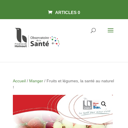
Skip
Panneau de gestion des cookies
to
content
ARTICLES 0
Accueil
/
Manger
/ Fruits et légumes, la santé au naturel
!