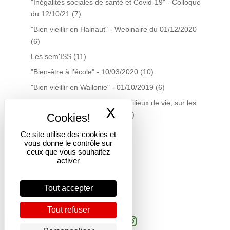
"Inégalités sociales de santé et Covid-19" - Colloque
du 12/10/21
(7)
"Bien vieillir en Hainaut" - Webinaire du 01/12/2020
(6)
Les sem'ISS
(11)
"Bien-être à l'école" - 10/03/2020
(10)
"Bien vieillir en Wallonie" - 01/10/2019
(6)
La gestion du tabac dans les milieux de vie, sur les
X
Masquer le band
territoires… quelles actions?
(7)
Plateforme Santé Précarité
(7)
Ce site utilise des cookies et
vous donne le contrôle sur
Centre de documentation
(19)
ceux que vous souhaitez
Infolettres du Centre doc
(16)
activer
Courtage scientifique
(3)
Tout accepter
Tout refuser