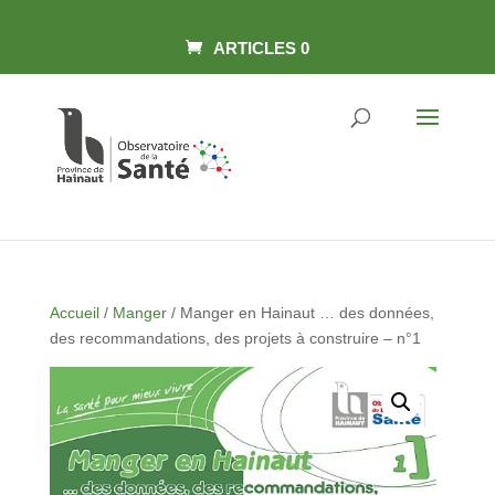
Skip
Panneau de gestion des cookies
to
content
ARTICLES 0
Accueil
/
Manger
/ Manger en Hainaut … des données,
des recommandations, des projets à construire – n°1