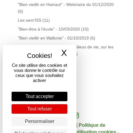
"Bien vieillir en Hainaut" - Webinaire du 01/12/2020
(6)
Les sem'ISS
(11)
"Bien-être à l'école" - 10/03/2020
(10)
"Bien vieillir en Wallonie" - 01/10/2019
(6)
La gestion du tabac dans les milieux de vie, sur les
X
Masquer le band
territoires… quelles actions?
(7)
Plateforme Santé Précarité
(7)
Ce site utilise des cookies et
vous donne le contrôle sur
Centre de documentation
(19)
ceux que vous souhaitez
Infolettres du Centre doc
(16)
activer
Courtage scientifique
(3)
Tout accepter
Tout refuser
Personnaliser
Copyright 2017 - DGSI |
Politique de
confidentialité
-
Politique d'utilisation cookies
-