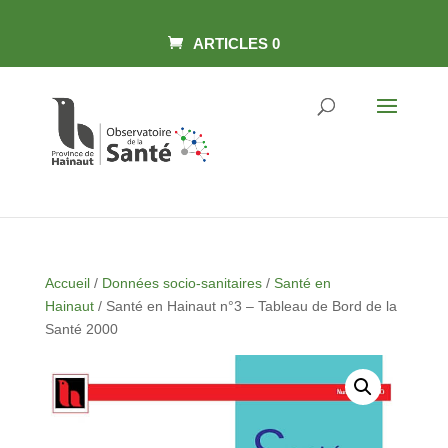
Skip
Panneau de gestion des cookies
to
content
ARTICLES 0
Accueil
/
Données socio-sanitaires
/
Santé en
Hainaut
/ Santé en Hainaut n°3 – Tableau de Bord de la
Santé 2000