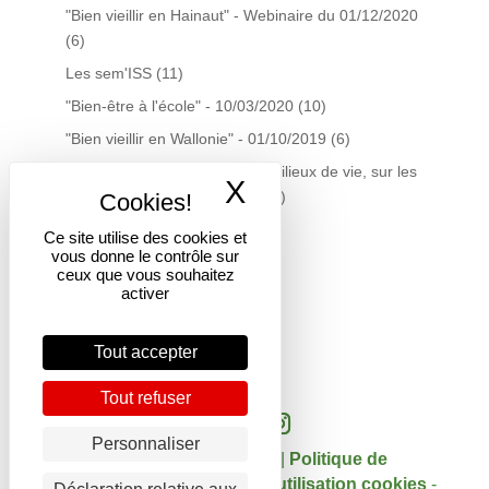
"Bien vieillir en Hainaut" - Webinaire du 01/12/2020
(6)
Les sem'ISS
(11)
"Bien-être à l'école" - 10/03/2020
(10)
"Bien vieillir en Wallonie" - 01/10/2019
(6)
La gestion du tabac dans les milieux de vie, sur les
X
Masquer le band
territoires… quelles actions?
(7)
Plateforme Santé Précarité
(7)
Ce site utilise des cookies et
vous donne le contrôle sur
Centre de documentation
(19)
ceux que vous souhaitez
Infolettres du Centre doc
(16)
activer
Courtage scientifique
(3)
Tout accepter
Tout refuser
Personnaliser
Copyright 2017 - DGSI |
Politique de
confidentialité
-
Politique d'utilisation cookies
-