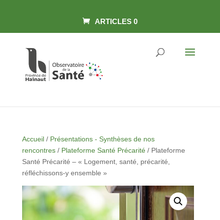
Skip
Panneau de gestion des cookies
to
content
ARTICLES 0
Accueil
/
Présentations - Synthèses de nos
rencontres
/
Plateforme Santé Précarité
/ Plateforme
Santé Précarité – « Logement, santé, précarité,
réfléchissons-y ensemble »