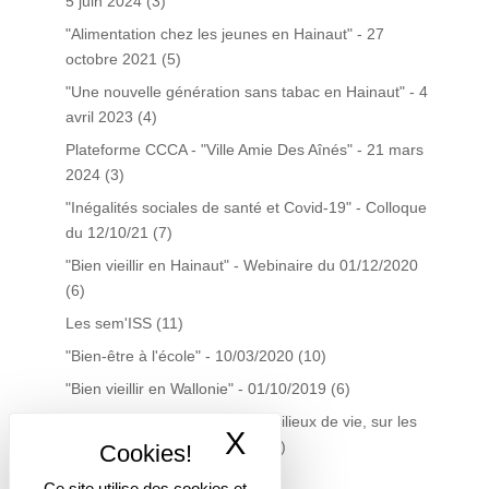
5 juin 2024
(3)
"Alimentation chez les jeunes en Hainaut" - 27
octobre 2021
(5)
"Une nouvelle génération sans tabac en Hainaut" - 4
avril 2023
(4)
Plateforme CCCA - "Ville Amie Des Aînés" - 21 mars
2024
(3)
"Inégalités sociales de santé et Covid-19" - Colloque
du 12/10/21
(7)
"Bien vieillir en Hainaut" - Webinaire du 01/12/2020
(6)
Les sem'ISS
(11)
"Bien-être à l'école" - 10/03/2020
(10)
"Bien vieillir en Wallonie" - 01/10/2019
(6)
La gestion du tabac dans les milieux de vie, sur les
X
Masquer le band
territoires… quelles actions?
(7)
Plateforme Santé Précarité
(7)
Ce site utilise des cookies et