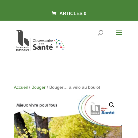
Skip
Panneau de gestion des cookies
to
content
ARTICLES 0
Accueil
/
Bouger
/ Bouger… à vélo au boulot