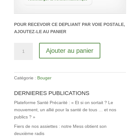
POUR RECEVOIR CE DEPLIANT PAR VOIE POSTALE,
AJOUTEZ-LE AU PANIER
quantité
Ajouter au panier
de
Bouger...
à
vélo
Catégorie :
Bouger
au
boulot
DERNIERES PUBLICATIONS
Plateforme Santé Précarité : « Et si on sortait ? Le
mouvement, un allié pour la santé de tous … et nos
publics ? »
Fiers de nos assiettes : notre Mess obtient son
deuxième radis