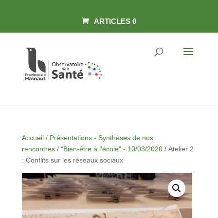
Skip
Panneau de gestion des cookies
to
content
ARTICLES 0
Accueil
/
Présentations - Synthèses de nos
rencontres
/
"Bien-être à l'école" - 10/03/2020
/ Atelier 2
: Conflits sur les réseaux sociaux