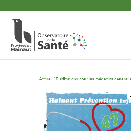
Skip
Panneau de gestion des cookies
to
content
Accueil
/
Publications pour les médecins générali