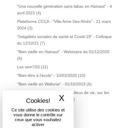
"Une nouvelle génération sans tabac en Hainaut" - 4
avril 2023
(4)
Plateforme CCCA - "Ville Amie Des Aînés" - 21 mars
2024
(3)
"Inégalités sociales de santé et Covid-19" - Colloque
du 12/10/21
(7)
"Bien vieillir en Hainaut" - Webinaire du 01/12/2020
(6)
Les sem'ISS
(11)
"Bien-être à l'école" - 10/03/2020
(10)
"Bien vieillir en Wallonie" - 01/10/2019
(6)
La gestion du tabac dans les milieux de vie, sur les
X
Masquer le band
territoires… quelles actions?
(7)
Plateforme Santé Précarité
(7)
Ce site utilise des cookies et
vous donne le contrôle sur
Centre de documentation
(19)
ceux que vous souhaitez
Infolettres du Centre doc
(16)
activer