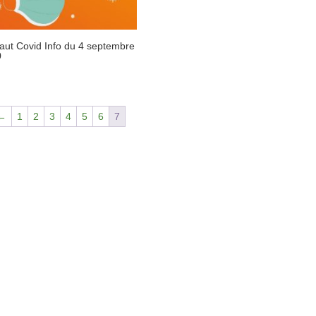
aut Covid Info du 4 septembre
0
←
1
2
3
4
5
6
7