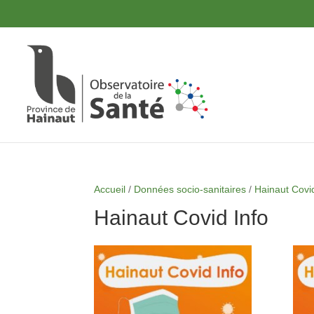
Skip
Panneau de gestion des cookies
to
content
Accueil
/
Données socio-sanitaires
/
Hainaut Covid
Hainaut Covid Info